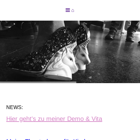
⌂
STEFANIE MENDONI
NEWS:
Hier geht's zu meiner Demo & Vita